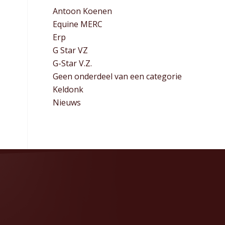
Antoon Koenen
Equine MERC
Erp
G Star VZ
G-Star V.Z.
Geen onderdeel van een categorie
Keldonk
Nieuws