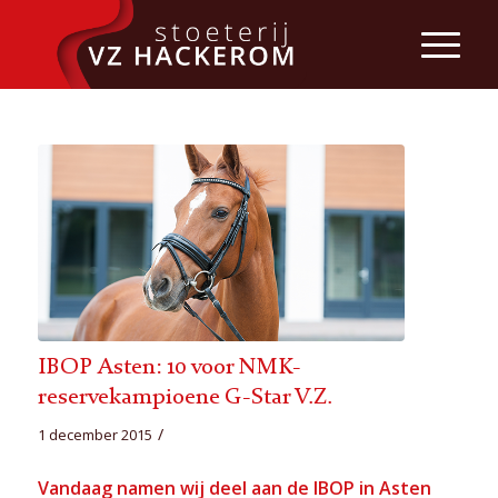
IBOP Asten: 10 voor NMK-
reservekampioene G-Star V.Z.
/
1 december 2015
Vandaag namen wij deel aan de IBOP in Asten