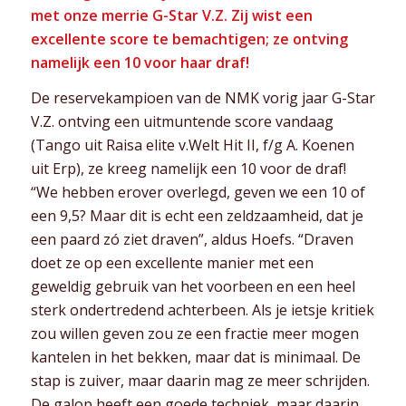
met onze merrie G-Star V.Z. Zij wist een
excellente score te bemachtigen; ze ontving
namelijk een 10 voor haar draf!
De reservekampioen van de NMK vorig jaar G-Star
V.Z. ontving een uitmuntende score vandaag
(Tango uit Raisa elite v.Welt Hit II, f/g A. Koenen
uit Erp), ze kreeg namelijk een 10 voor de draf!
“We hebben erover overlegd, geven we een 10 of
een 9,5? Maar dit is echt een zeldzaamheid, dat je
een paard zó ziet draven”, aldus Hoefs. “Draven
doet ze op een excellente manier met een
geweldig gebruik van het voorbeen en een heel
sterk ondertredend achterbeen. Als je ietsje kritiek
zou willen geven zou ze een fractie meer mogen
kantelen in het bekken, maar dat is minimaal. De
stap is zuiver, maar daarin mag ze meer schrijden.
De galop heeft een goede techniek, maar daarin