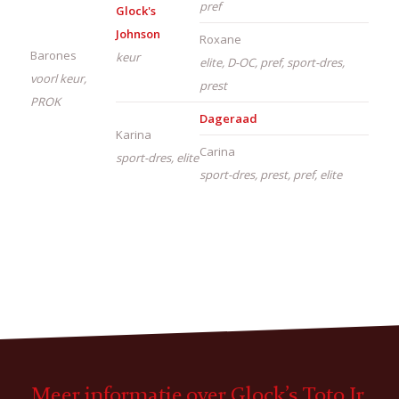
pref
Glock's
Johnson
Roxane
Barones
keur
elite, D-OC, pref, sport-dres,
voorl keur,
prest
PROK
Dageraad
Karina
Carina
sport-dres, elite
sport-dres, prest, pref, elite
Meer informatie over Glock’s Toto Jr.