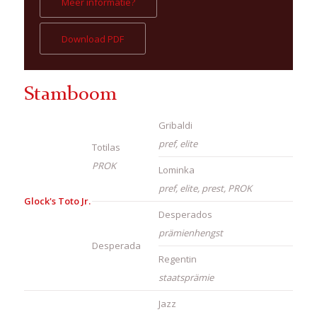
Meer informatie?
Download PDF
Stamboom
Gribaldi
pref, elite
Totilas
PROK
Lominka
pref, elite, prest, PROK
Glock's Toto Jr.
Desperados
prämienhengst
Desperada
Regentin
staatsprämie
Jazz