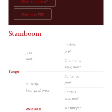
Meer informatie?
Download PDF
Stamboom
Cocktail
pref
Jazz
pref
Charmante
keur, prest
Tango
Contango
pref
O. Bertje
keur, pref, prest
Cordola
ster, pref
Weltmeyer
Welt Hit II