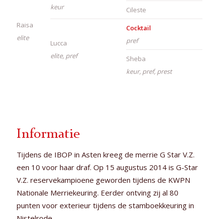
keur
Cileste
Raisa
Cocktail
elite
pref
Lucca
elite, pref
Sheba
keur, pref, prest
Informatie
Tijdens de IBOP in Asten kreeg de merrie G Star V.Z.
een 10 voor haar draf. Op 15 augustus 2014 is G-Star
V.Z. reservekampioene geworden tijdens de KWPN
Nationale Merriekeuring. Eerder ontving zij al 80
punten voor exterieur tijdens de stamboekkeuring in
Nistelrode.